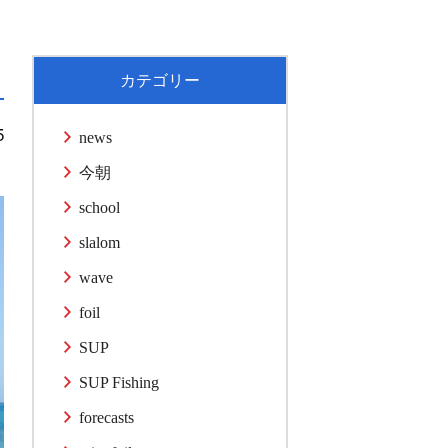
カテゴリー
5
news
今朝
school
slalom
wave
foil
SUP
SUP Fishing
forecasts