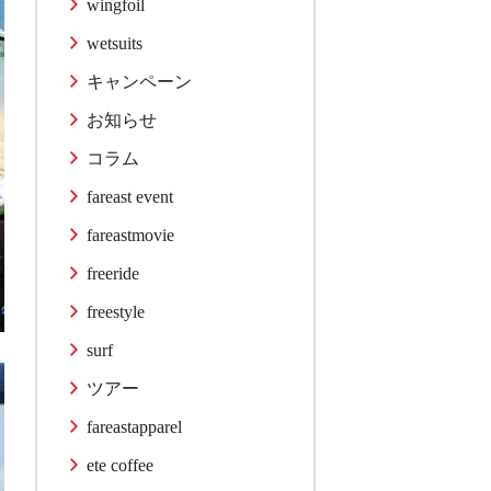
wingfoil
wetsuits
キャンペーン
お知らせ
コラム
fareast event
fareastmovie
freeride
freestyle
surf
ツアー
fareastapparel
ete coffee