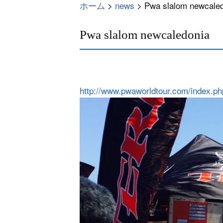
ホーム
>
news
>
Pwa slalom newcale
Pwa slalom newcaledonia
http://www.pwaworldtour.com/index.p