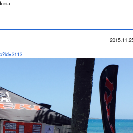
donia
2015.11.2
news
hp?id=2112