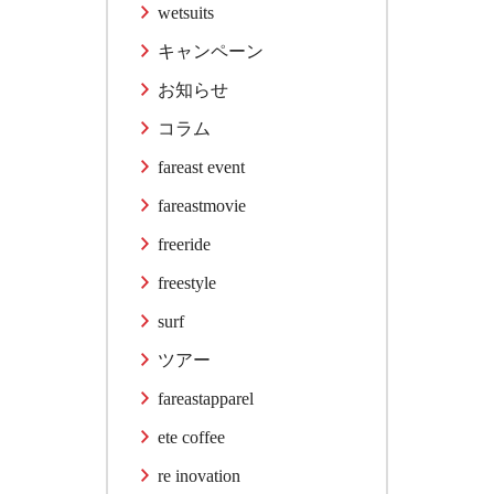
wetsuits
キャンペーン
お知らせ
コラム
fareast event
fareastmovie
freeride
freestyle
surf
ツアー
fareastapparel
ete coffee
re inovation