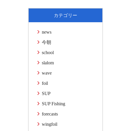
カテゴリー
news
今朝
school
slalom
wave
foil
SUP
SUP Fishing
forecasts
wingfoil