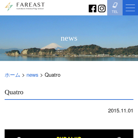
TEL
news
ホーム
>
news
>
Quatro
Quatro
2015.11.01
news