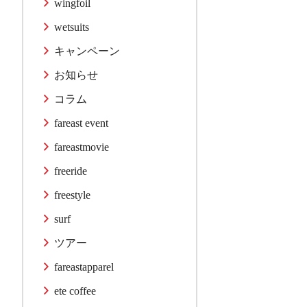
wingfoil
wetsuits
キャンペーン
お知らせ
コラム
fareast event
fareastmovie
freeride
freestyle
surf
ツアー
fareastapparel
ete coffee