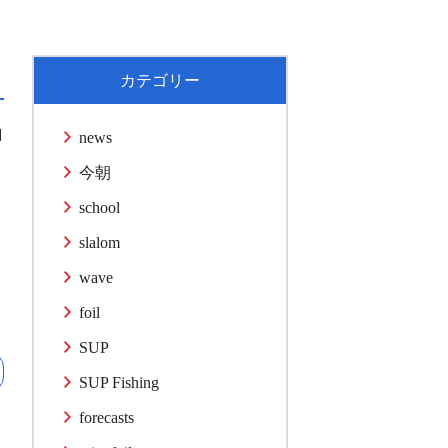
カテゴリー
1
news
今朝
school
slalom
wave
foil
SUP
SUP Fishing
forecasts