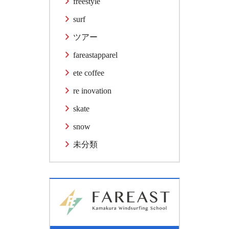
freestyle
surf
ツアー
fareastapparel
ete coffee
re inovation
skate
snow
未分類