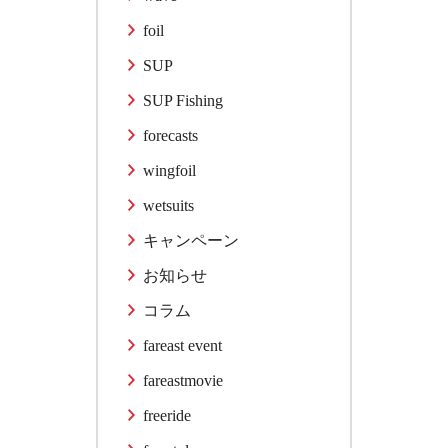
foil
SUP
SUP Fishing
forecasts
wingfoil
wetsuits
キャンペーン
お知らせ
コラム
fareast event
fareastmovie
freeride