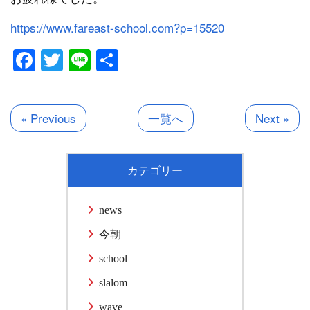
https://www.fareast-school.com?p=15520
Facebook
Twitter
Line
共
有
« Previous
一覧へ
Next »
カテゴリー
news
今朝
school
slalom
wave