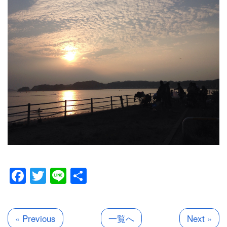
Facebook
Twitter
Line
共
有
« Previous
一覧へ
Next »