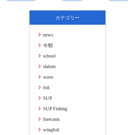
カテゴリー
news
今朝
school
slalom
wave
foil
SUP
SUP Fishing
forecasts
wingfoil