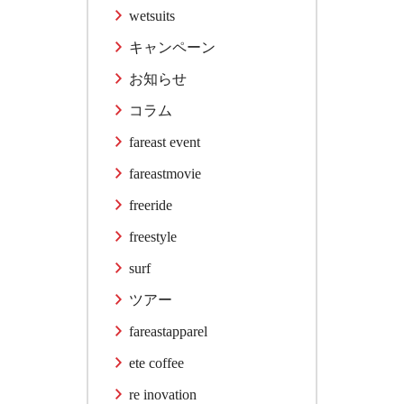
wetsuits
キャンペーン
お知らせ
コラム
fareast event
fareastmovie
freeride
freestyle
surf
ツアー
fareastapparel
ete coffee
re inovation