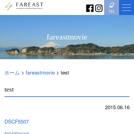
TEL
fareastmovie
ホーム
>
fareastmovie
>
test
test
2015.06.16
fareastmovie
DSCF5507