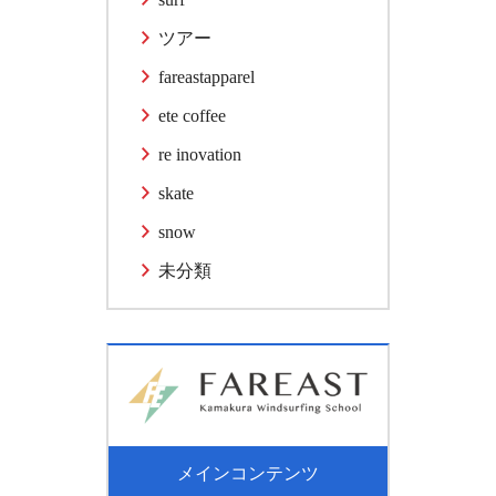
ツアー
fareastapparel
ete coffee
re inovation
skate
snow
未分類
メインコンテンツ