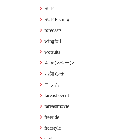
SUP
SUP Fishing
forecasts
wingfoil
wetsuits
キャンペーン
お知らせ
コラム
fareast event
fareastmovie
freeride
freestyle
surf