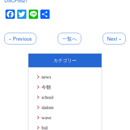
DSCF5527
Facebook
Twitter
Line
共
有
« Previous
一覧へ
Next »
カテゴリー
news
今朝
school
slalom
wave
foil