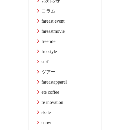
お知らせ
コラム
fareast event
fareastmovie
freeride
freestyle
surf
ツアー
fareastapparel
ete coffee
re inovation
skate
snow