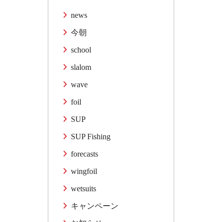
news
今朝
school
slalom
wave
foil
SUP
SUP Fishing
forecasts
wingfoil
wetsuits
キャンペーン