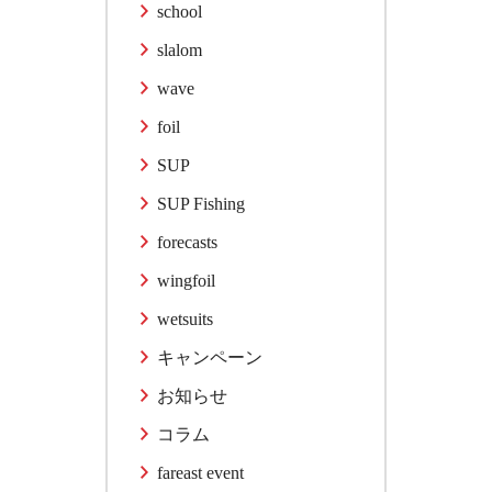
school
slalom
wave
foil
SUP
SUP Fishing
forecasts
wingfoil
wetsuits
キャンペーン
お知らせ
コラム
fareast event