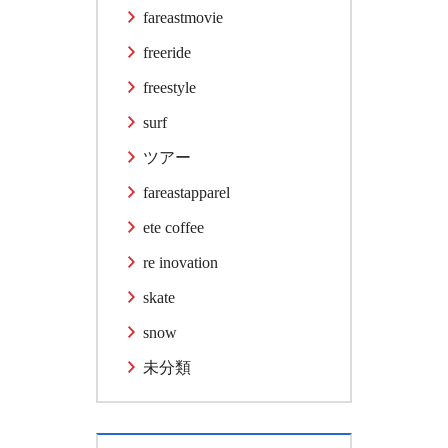
fareastmovie
freeride
freestyle
surf
ツアー
fareastapparel
ete coffee
re inovation
skate
snow
未分類