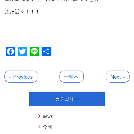
また近々！！！
Facebook
Twitter
Line
共
有
« Previous
一覧へ
Next »
カテゴリー
news
今朝