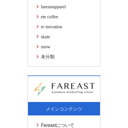
fareastapparel
ete coffee
re inovation
skate
snow
未分類
メインコンテンツ
Fareastについて