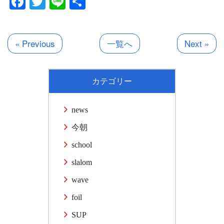
Facebook
Twitter
Line
共
有
« Previous
一覧へ
Next »
カテゴリー
news
今朝
school
slalom
wave
foil
SUP