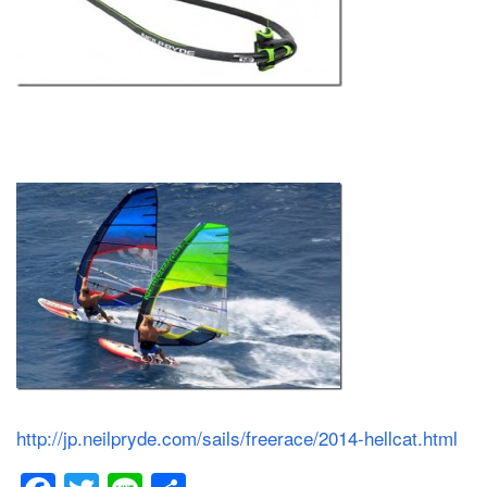
http://jp.neilpryde.com/sails/freerace/2014-hellcat.html