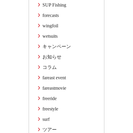
SUP Fishing
forecasts
wingfoil
wetsuits
キャンペーン
お知らせ
コラム
fareast event
fareastmovie
freeride
freestyle
surf
ツアー