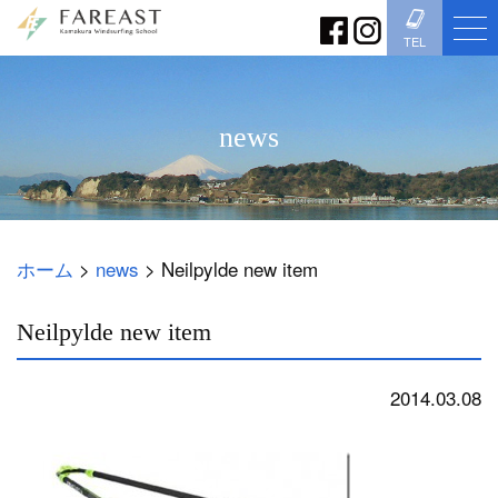
TEL
news
ホーム
>
news
>
Neilpylde new item
Neilpylde new item
2014.03.08
news